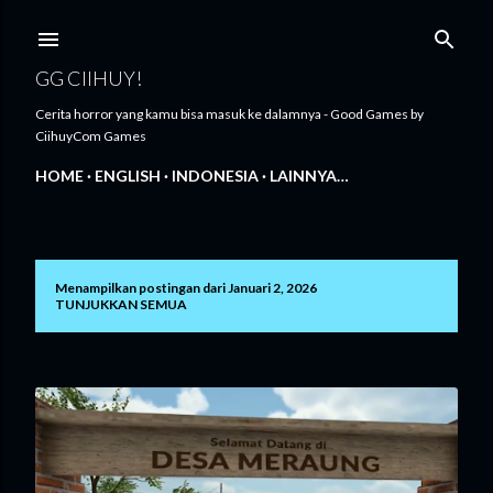
Langsung ke konten utama
GG CIIHUY!
Cerita horror yang kamu bisa masuk ke dalamnya - Good Games by
CiihuyCom Games
HOME
ENGLISH
INDONESIA
LAINNYA…
Menampilkan postingan dari Januari 2, 2026
P
TUNJUKKAN SEMUA
o
s
t
i