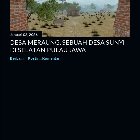
n
g
a
n
Januari 02, 2026
DESA MERAUNG, SEBUAH DESA SUNYI
DI SELATAN PULAU JAWA
Berbagi
Posting Komentar